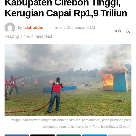
Kabupaten Cirebon Tinggi,
Kerugian Capai Rp1,9 Triliun
by
Islahuddin
Senin, 30 Januari 2023
A
A
Reading Time: 4 mins read
Petugas dan relawan tengah melakukan simulasi pemadaman, pada pelatihan yang
diselenggarakan, belum lama ini.* (Foto: Islah/Suara Cirebon)