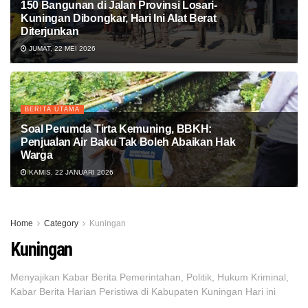
150 Bangunan di Jalan Provinsi Losari-
Kuningan Dibongkar, Hari Ini Alat Berat
Diterjunkan
JUMAT, 22 MEI 2026
BERITA UTAMA
Soal Perumda Tirta Kemuning, BBKH:
Penjualan Air Baku Tak Boleh Abaikan Hak
Warga
KAMIS, 22 JANUARI 2026
Home
Category
Kuningan
Kuningan
Menyajikan Kabar Berita Pemerintahan, Politik, Hukum Kriminal,
Kabar Berita Harian Peristiwa di Kabupaten Kuningan Hari ini