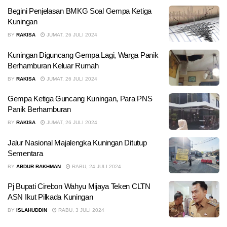
Begini Penjelasan BMKG Soal Gempa Ketiga
Kuningan
BY
RAKISA
JUMAT, 26 JULI 2024
Kuningan Diguncang Gempa Lagi, Warga Panik
Berhamburan Keluar Rumah
BY
RAKISA
JUMAT, 26 JULI 2024
Gempa Ketiga Guncang Kuningan, Para PNS
Panik Berhamburan
BY
RAKISA
JUMAT, 26 JULI 2024
Jalur Nasional Majalengka Kuningan Ditutup
Sementara
BY
ABDUR RAKHMAN
RABU, 24 JULI 2024
Pj Bupati Cirebon Wahyu Mijaya Teken CLTN
ASN Ikut Pilkada Kuningan
BY
ISLAHUDDIN
RABU, 3 JULI 2024