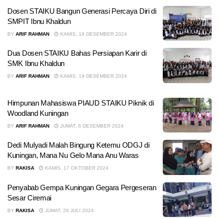
Dosen STAIKU Bangun Generasi Percaya Diri di
SMPIT Ibnu Khaldun
BY
ARIF RAHMAN
KAMIS, 19 DESEMBER 2024
Dua Dosen STAIKU Bahas Persiapan Karir di
SMK Ibnu Khaldun
BY
ARIF RAHMAN
KAMIS, 19 DESEMBER 2024
Himpunan Mahasiswa PIAUD STAIKU Piknik di
Woodland Kuningan
BY
ARIF RAHMAN
JUMAT, 6 DESEMBER 2024
Dedi Mulyadi Malah Bingung Ketemu ODGJ di
Kuningan, Mana Nu Gelo Mana Anu Waras
BY
RAKISA
KAMIS, 17 OKTOBER 2024
Penyabab Gempa Kuningan Gegara Pergeseran
Sesar Ciremai
BY
RAKISA
JUMAT, 26 JULI 2024