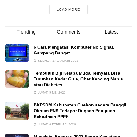
LOAD MORE
Trending
Comments
Latest
6 Cara Mengatasi Komputer No Signal,
Gampang Banget
SELASA, 17 JANUARI 2023
Tembuluk Biji Kelapa Muda Ternyata Bisa
Turunkan Kadar Gula, Obat Kencing Manis
atau Diabetes
JUMAT, 5 MEI 2023
BKPSDM Kabupaten Cirebon segera Panggil
Oknum PNS Terlapor Dugaan Penipuan
Rekrutmen PPPK
JUMAT, 6 FEBRUARI 2026
Miraclein, Februari 2023 Penuh Keajaiban,