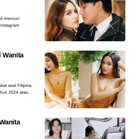
i mencuri
 Instagram
i Wanita
at asal Filipina,
ahun 2024 atau...
Wanita