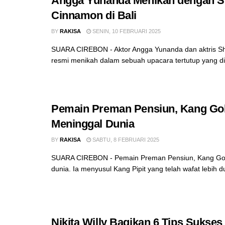
Angga Yunanda Menikah dengan S
Cinnamon di Bali
BY
RAKISA
SENIN, 10 FEBRUARI 2025
SUARA CIREBON - Aktor Angga Yunanda dan aktris S
resmi menikah dalam sebuah upacara tertutup yang dige
Pemain Preman Pensiun, Kang G
Meninggal Dunia
BY
RAKISA
SABTU, 8 FEBRUARI 2025
SUARA CIREBON - Pemain Preman Pensiun, Kang Go
dunia. Ia menyusul Kang Pipit yang telah wafat lebih d
Nikita Willy Bagikan 6 Tips Sukses 