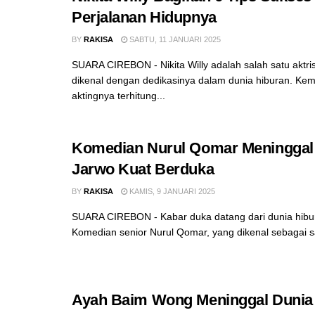
Perjalanan Hidupnya
BY
RAKISA
SABTU, 11 JANUARI 2025
SUARA CIREBON - Nikita Willy adalah salah satu aktri
dikenal dengan dedikasinya dalam dunia hiburan. K
aktingnya terhitung...
Komedian Nurul Qomar Meninggal 
Jarwo Kuat Berduka
BY
RAKISA
KAMIS, 9 JANUARI 2025
SUARA CIREBON - Kabar duka datang dari dunia hibur
Komedian senior Nurul Qomar, yang dikenal sebagai sa
Ayah Baim Wong Meninggal Dunia 