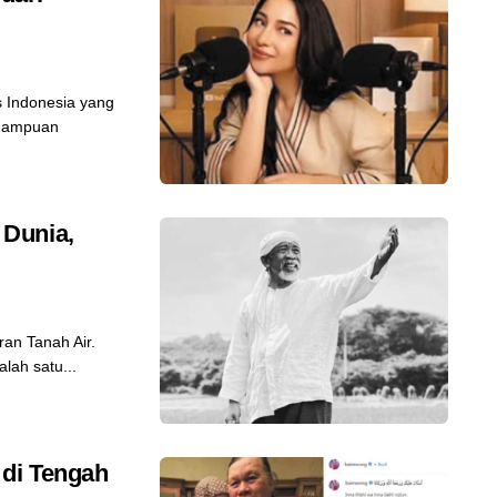
s Indonesia yang
emampuan
Dunia,
an Tanah Air.
lah satu...
di Tengah