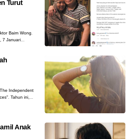
n Turut
ktor Baim Wong.
7 Januari...
jah
"The Independent
es". Tahun ini,...
Hamil Anak