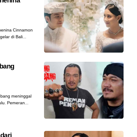
henina
henina Cinnamon
lar di Bali...
obang
bang meninggal
ulu. Pemeran...
dari