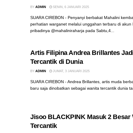
BY
ADMIN
SENIN, 6 JANUARI 2025
SUARA CIREBON - Penyanyi berbakat Mahalini kembal
perhatian warganet melalui unggahan terbaru di akun
pribadinya @mahaliniraharja pada Sabtu,4...
Artis Filipina Andrea Brillantes Jad
Tercantik di Dunia
BY
ADMIN
JUMAT, 3 JANUARI 2025
SUARA CIREBON - Andrea Brillantes, artis muda berbak
baru saja dinobatkan sebagai wanita tercantik dunia t
Jisoo BLACKPINK Masuk 2 Besar 
Tercantik