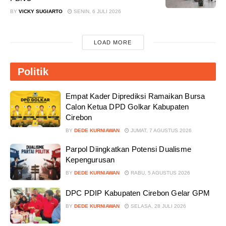
AWALNYA COBA-COBA, KINI
BY
VICKY SUGIARTO
SENIN, 6 JULI 2026
SUKSES TANAM SORGUM 2 HEKTAR
DI LAHAN KURANG PRODUKTIF
00:08:51
LOAD MORE
Politik
Empat Kader Diprediksi Ramaikan Bursa
Calon Ketua DPD Golkar Kabupaten
Cirebon
BY
DEDE KURNIAWAN
JUMAT, 7 AGUSTUS 2026
Parpol Diingkatkan Potensi Dualisme
Kepengurusan
BY
DEDE KURNIAWAN
RABU, 5 AGUSTUS 2026
DPC PDIP Kabupaten Cirebon Gelar GPM
BY
DEDE KURNIAWAN
SELASA, 28 JULI 2026