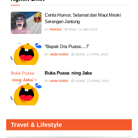
Cerita Humor, Selamat dari Maut Meski
Serangan Jantung
BY
RAKISA
RABU, 10 MEI 2023
“Bapak Ora Puasa….!”
BY
AKIM GARIS
SENIN, 17 APRIL 2023
Buka Puasa
ning Jaba
Buka Puasa
ning Jaba
">
BY
AKIM GARIS
KAMIS, 13 APRIL 2023
Travel & Lifestyle