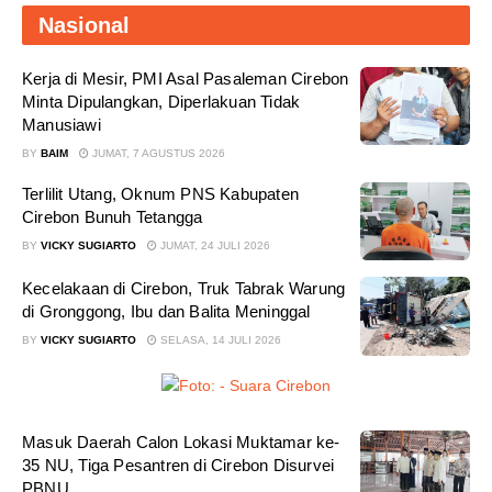
PENYANDANG DISABILITAS
Nasional
00:17:10
Kerja di Mesir, PMI Asal Pasaleman Cirebon
TUKAR SAMPAH JADI EMAS DI
Minta Dipulangkan, Diperlakuan Tidak
BANK SAMPAH DEWI SRI CIREBON
Manusiawi
00:12:45
BY
BAIM
JUMAT, 7 AGUSTUS 2026
PELUANG USAHA, BUKA TOKO
Terlilit Utang, Oknum PNS Kabupaten
BAKO TINGWEK, MODAL AWAL 700
Cirebon Bunuh Tetangga
RIBU, BISA BELI RUMAH 700 JUTA
DAN UMROH
BY
VICKY SUGIARTO
JUMAT, 24 JULI 2026
00:14:51
Kecelakaan di Cirebon, Truk Tabrak Warung
Tanam Mangrove untuk Cegah Abrasi,
di Gronggong, Ibu dan Balita Meninggal
Penghasilan Meningkat hingga Rp.1
Milar dan Jadi Desa Wisata
BY
VICKY SUGIARTO
SELASA, 14 JULI 2026
00:08:44
HASILKAN PUNDI-PUNDI RUPIAH,
NIAT AWAL LESTARIKAN BUDAYA
Masuk Daerah Calon Lokasi Muktamar ke-
CIREBON
35 NU, Tiga Pesantren di Cirebon Disurvei
00:07:00
PBNU