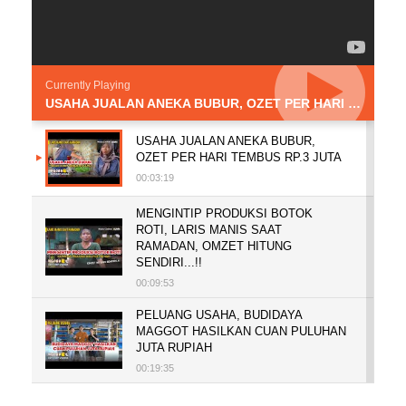
Currently Playing
USAHA JUALAN ANEKA BUBUR, OZET PER HARI TEMBUS RP.3 JUTA
USAHA JUALAN ANEKA BUBUR,
OZET PER HARI TEMBUS RP.3 JUTA
00:03:19
MENGINTIP PRODUKSI BOTOK
ROTI, LARIS MANIS SAAT
RAMADAN, OMZET HITUNG
SENDIRI...!!
00:09:53
PELUANG USAHA, BUDIDAYA
MAGGOT HASILKAN CUAN PULUHAN
JUTA RUPIAH
00:19:35
SENI LUKIS KACA CIREBON KARYA