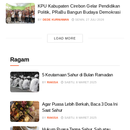
KPU Kabupaten Cirebon Gelar Pendidikan
Politik, PRaBu Bangun Budaya Demokrasi
BY
DEDE KURNIAWAN
SENIN, 27 JULI 2026
LOAD MORE
Ragam
5 Keutamaan Sahur di Bulan Ramadan
BY
RAKISA
SABTU, 8 MARET 2025
Agar Puasa Lebih Berkah, Baca 3 Doa Ini
Saat Sahur
BY
RAKISA
SABTU, 8 MARET 2025
Hukum Puasa Tanpa Sahur, Sah atau