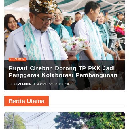
CIREBON
Pemkot Cirebon Gelar GPM Dua
Minggu Sekali
BY
MUHAMMAD SURYA
JUMAT, 7 AGUSTUS 2026
Berita Utama