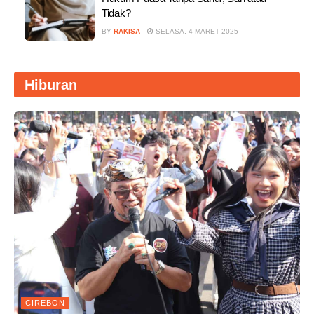
Tidak?
BY
RAKISA
SELASA, 4 MARET 2025
Hiburan
CIREBON