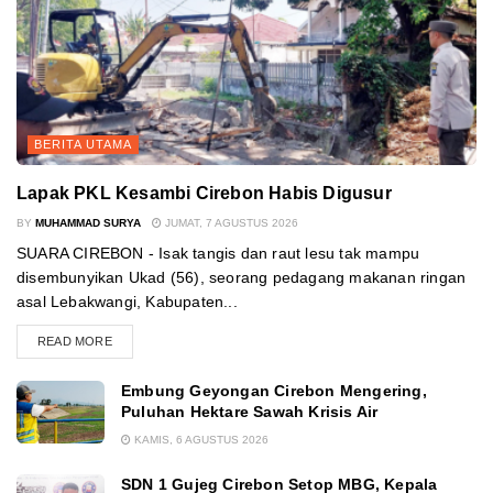
BERITA UTAMA
Lapak PKL Kesambi Cirebon Habis Digusur
BY
MUHAMMAD SURYA
JUMAT, 7 AGUSTUS 2026
SUARA CIREBON - Isak tangis dan raut lesu tak mampu
disembunyikan Ukad (56), seorang pedagang makanan ringan
asal Lebakwangi, Kabupaten...
READ MORE
Embung Geyongan Cirebon Mengering,
Puluhan Hektare Sawah Krisis Air
KAMIS, 6 AGUSTUS 2026
SDN 1 Gujeg Cirebon Setop MBG, Kepala