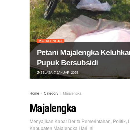
MAJALENGKA
Petani Majalengka Keluhkan
Pupuk Bersubsidi
SELASA, 7 JANUARI 2025
Home
Category
Majalengka
Majalengka
Menyajikan Kabar Berita Pemerintahan, Politik, 
Kabupaten Majalengka Hari ini