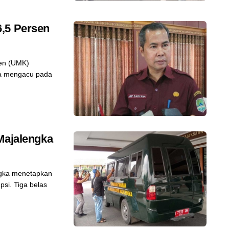
,5 Persen
en (UMK)
ila mengacu pada
Majalengka
ngka menetapkan
si. Tiga belas