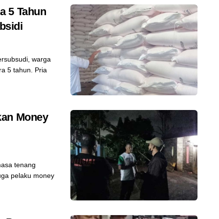
a 5 Tahun
bsidi
rsubsudi, warga
a 5 tahun. Pria
kan Money
masa tenang
duga pelaku money