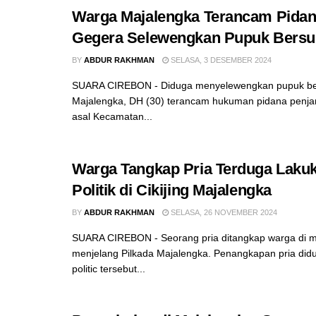
Warga Majalengka Terancam Pidan
Gegera Selewengkan Pupuk Bersu
BY
ABDUR RAKHMAN
SELASA, 3 DESEMBER 2024
SUARA CIREBON - Diduga menyelewengkan pupuk be
Majalengka, DH (30) terancam hukuman pidana penjar
asal Kecamatan...
Warga Tangkap Pria Terduga Laku
Politik di Cikijing Majalengka
BY
ABDUR RAKHMAN
SELASA, 26 NOVEMBER 2024
SUARA CIREBON - Seorang pria ditangkap warga di 
menjelang Pilkada Majalengka. Penangkapan pria di
politic tersebut...