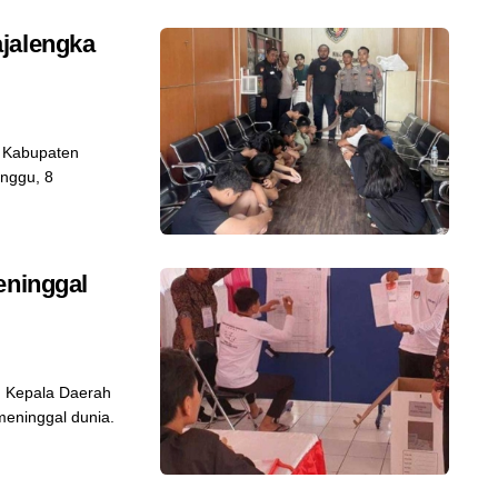
jalengka
P Kabupaten
nggu, 8
eninggal
 Kepala Daerah
meninggal dunia.