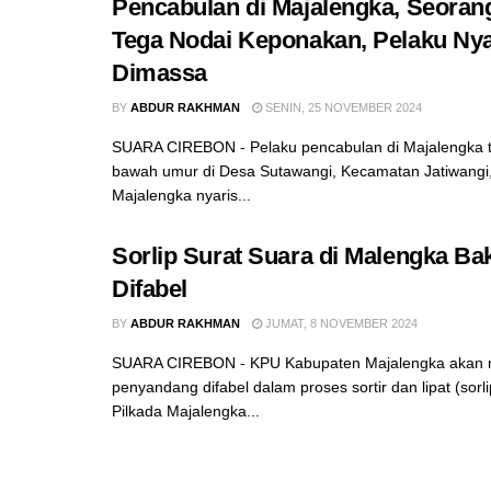
Pencabulan di Majalengka, Seora
Tega Nodai Keponakan, Pelaku Nya
Dimassa
BY
ABDUR RAKHMAN
SENIN, 25 NOVEMBER 2024
SUARA CIREBON - Pelaku pencabulan di Majalengka t
bawah umur di Desa Sutawangi, Kecamatan Jatiwangi
Majalengka nyaris...
Sorlip Surat Suara di Malengka Ba
Difabel
BY
ABDUR RAKHMAN
JUMAT, 8 NOVEMBER 2024
SUARA CIREBON - KPU Kabupaten Majalengka akan m
penyandang difabel dalam proses sortir dan lipat (sorli
Pilkada Majalengka...