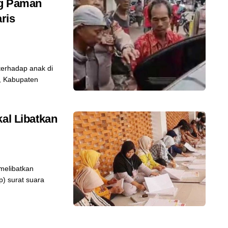
ng Paman
ris
erhadap anak di
, Kabupaten
kal Libatkan
elibatkan
p) surat suara