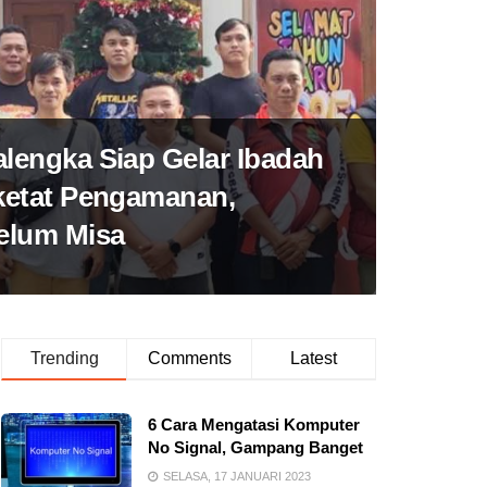
alengka Siap Gelar Ibadah
rketat Pengamanan,
belum Misa
Trending
Comments
Latest
6 Cara Mengatasi Komputer
No Signal, Gampang Banget
SELASA, 17 JANUARI 2023