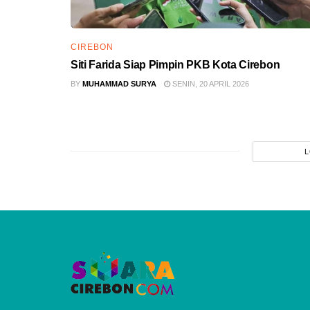
CIREBON
Siti Farida Siap Pimpin PKB Kota Cirebon
BY
MUHAMMAD SURYA
SENIN, 20 APRIL 2026
L
Home
Cirebon
BBWS Tutup Jalan