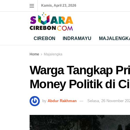
Kamis, April 23, 2026
CIREBON
INDRAMAYU
MAJALENGK
Home
Majalengka
Warga Tangkap Pr
Money Politik di C
by
Abdur Rakhman
Selasa, 26 November 20