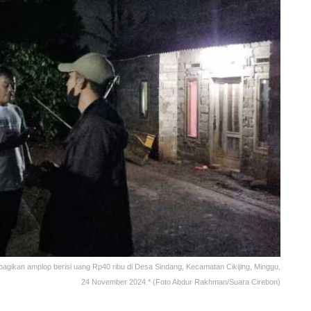
bagikan amplop berisi uang Rp40 ribu di Desa Sindang, Kecamatan Cikijing, Minggu,
24 November 2024.* (Foto Abdur Rakhman/Suara Cirebon)