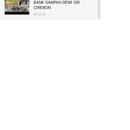
BANK SAMPAH DEWI SRI
CIREBON
00:12:45
PELUANG USAHA, BUKA TOKO
BAKO TINGWEK, MODAL AWAL
700 RIBU, BISA BELI RUMAH
700 JUTA DAN UMROH
00:14:51
Tanam Mangrove untuk Cegah
Abrasi, Penghasilan Meningkat
hingga Rp.1 Milar dan Jadi Desa
Wisata
00:08:44
HASILKAN PUNDI-PUNDI
RUPIAH, NIAT AWAL
LESTARIKAN BUDAYA CIREBON
00:07:00
AWALNYA COBA-COBA, KINI
SUKSES TANAM SORGUM 2
HEKTAR DI LAHAN KURANG