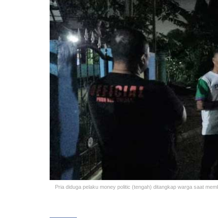
Pria diduga pelaku money politic (tengah) ditangkap warga saat mem