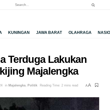
A
KUNINGAN
JAWA BARAT
OLAHRAGA
NASI
ia Terduga Lakukan
ikijing Majalengka
A
24
in
Majalengka
,
Politik
Reading Time: 2 mins read
A