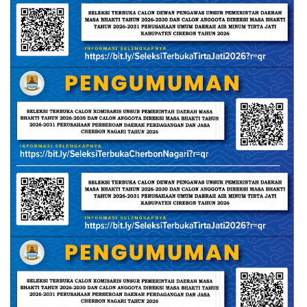
yang sangat dianjurkan dalam Islam bagi mereka yang
menjalankan ibadah puasa, baik puasa wajib seperti
Ramadan maupun puasa sunnah.
Selain sebagai sumber energi untuk menjalani puasa,
sahur juga membawa keberkahan dan pahala yang besar.
Rasulullah ﷺ bersabda:
“Makan sahurlah kalian, karena dalam sahur itu terdapat
keberkahan.” (HR. Bukhari dan Muslim)