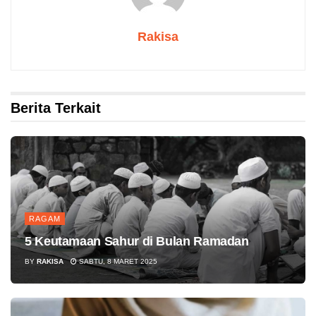
Rakisa
Berita Terkait
RAGAM
5 Keutamaan Sahur di Bulan Ramadan
BY
RAKISA
SABTU, 8 MARET 2025