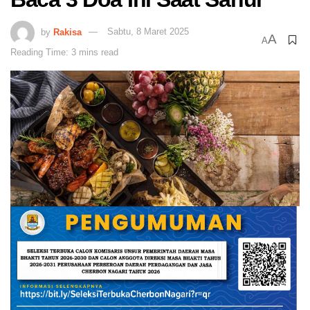
by
Rakisa
Sabtu, 8 Maret 2025
A
A
Reading Time: 3 mins read
Foto: Pixabay
SUARA CIREBON –
Sahur adalah salah satu sunnah