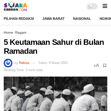
PILIHAN REDAKSI
JAWA BARAT
NASIONAL
NGIKI
Home
Ragam
5 Keutamaan Sahur di Bulan
Ramadan
by
Rakisa
Sabtu, 8 Maret 2025
A
A
Reading Time: 3 mins read