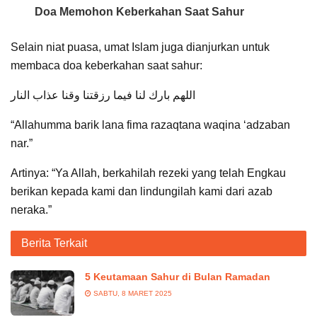
Doa Memohon Keberkahan Saat Sahur
Selain niat puasa, umat Islam juga dianjurkan untuk
membaca doa keberkahan saat sahur:
اللهم بارك لنا فيما رزقتنا وقنا عذاب النار
“Allahumma barik lana fima razaqtana waqina ‘adzaban
nar.”
Artinya: “Ya Allah, berkahilah rezeki yang telah Engkau
berikan kepada kami dan lindungilah kami dari azab
neraka.”
Berita Terkait
5 Keutamaan Sahur di Bulan Ramadan
SABTU, 8 MARET 2025