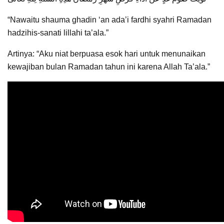
“Nawaitu shauma ghadin ‘an ada’i fardhi syahri Ramadan
hadzihis-sanati lillahi ta’ala.”
Artinya: “Aku niat berpuasa esok hari untuk menunaikan
kewajiban bulan Ramadan tahun ini karena Allah Ta’ala.”