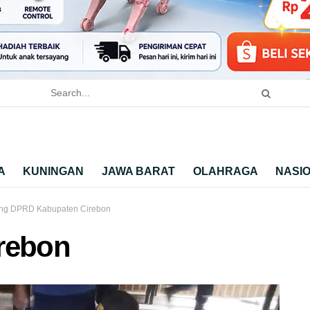
A
KUNINGAN
JAWA BARAT
OLAHRAGA
NASI
ng DPRD Kabupaten Cirebon
rebon