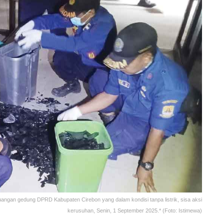
ngan gedung DPRD Kabupaten Cirebon yang dalam kondisi tanpa listrik, sisa aksi
kerusuhan, Senin, 1 September 2025.* (Foto: Istimewa)