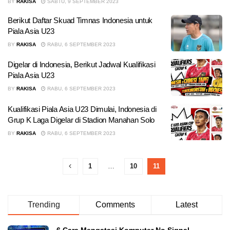
BY
RAKISA
SABTU, 9 SEPTEMBER 2023
Berikut Daftar Skuad Timnas Indonesia untuk
Piala Asia U23
BY
RAKISA
RABU, 6 SEPTEMBER 2023
Digelar di Indonesia, Berikut Jadwal Kualifikasi
Piala Asia U23
BY
RAKISA
RABU, 6 SEPTEMBER 2023
Kualifikasi Piala Asia U23 Dimulai, Indonesia di
Grup K Laga Digelar di Stadion Manahan Solo
BY
RAKISA
RABU, 6 SEPTEMBER 2023
1
…
10
11
Trending
Comments
Latest