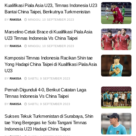
Kualifikasi Piala Asia U23, Timnas Indonesia U23
Bantai China Taipei, Berikutnya Turkmenistan
BY
RAKISA
MINGGU, 10 SEPTEMBER 2023
Marselino Cetak Brace di Kualifikasi Piala Asia
U23 Timnas Indonesia Vs China Taipei
BY
RAKISA
MINGGU, 10 SEPTEMBER 2023
Komposisi Timnas Indonesia Racikan Shin tae
Yong Hadapi China Taipei di Kualifikasi Piala Asia
U23
BY
RAKISA
SABTU, 9 SEPTEMBER 2023
Pernah Digunduli 4-0, Berikut Catatan Laga
Timnas Indonesia Vs China Taipei
BY
RAKISA
SABTU, 9 SEPTEMBER 2023
Sukses Tekuk Turkmenistan di Surabaya, Shin
tae Yong Bergegas ke Solo Tangani Timnas
Indonesia U23 Hadapi China Taipei