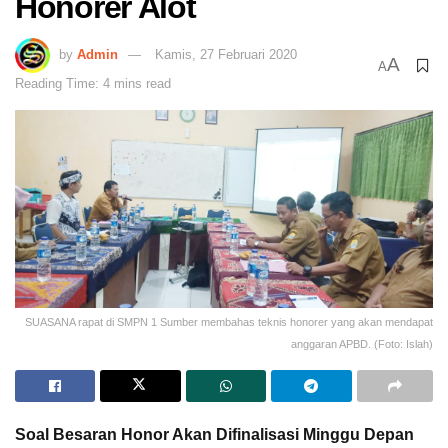
Honorer Alot
by
Admin
Kamis, 27 Februari 2020
A
A
Reading Time: 4 mins read
SUASANA rapat di SMPN 1 Sumber membahas teknis honorer yang akan mendapat
anggaran APBD. (Foto: Islah)
Soal Besaran Honor Akan Difinalisasi Minggu Depan