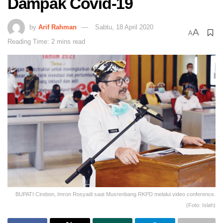
Dampak Covid-19
by
Arif Rahman
Sabtu, 18 April 2020
A
A
Reading Time: 2 mins read
BUPATI Cirebon, Imron Rosyadi saat Musrenbang RKPD melalui video conference.
(Foto: Islah)