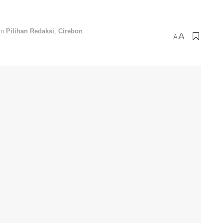
in
Pilihan Redaksi
,
Cirebon
A
A