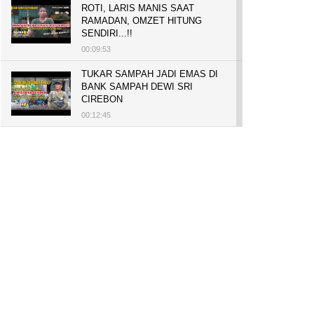
ROTI, LARIS MANIS SAAT
RAMADAN, OMZET HITUNG
SENDIRI...!!
00:09:53
TUKAR SAMPAH JADI EMAS DI
BANK SAMPAH DEWI SRI
CIREBON
00:12:45
PELUANG USAHA, BUKA TOKO
BAKO TINGWEK, MODAL AWAL
700 RIBU, BISA BELI RUMAH
700 JUTA DAN UMROH
00:14:51
Tanam Mangrove untuk Cegah
Abrasi, Penghasilan Meningkat
hingga Rp.1 Milar dan Jadi Desa
Wisata
00:08:44
HASILKAN PUNDI-PUNDI
RUPIAH, NIAT AWAL