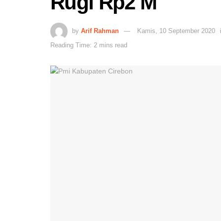
Rugi Rp2 M
by
Arif Rahman
Kamis, 10 September 2020
Reading Time: 2 mins read