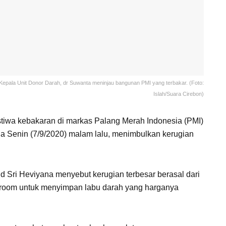
epala Unit Donor Darah, dr Suwanta meninjau bangunan PMI yang terbakar. (Foto:
Islah/Suara Cirebon)
tiwa kebakaran di markas Palang Merah Indonesia (PMI)
a Senin (7/9/2020) malam lalu, menimbulkan kerugian
 Sri Heviyana menyebut kerugian terbesar berasal dari
 room untuk menyimpan labu darah yang harganya