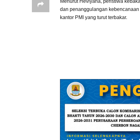
Menurut Heviyana, peristiwa kebak
dan penanggulangan kebencanaan mil
kantor PMI yang turut terbakar.