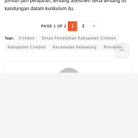
diserap oleh para peserta, yaitu struktur dan beban belajar,
jumlah jam pelajaran, tentang asesmen serta tentang isi
kandungan dalam kurikulum itu.
1
2
PAGE 1 OF 2
Tags:
Cirebon
Dinas Pendidikan Kabupaten Cirebon
Kabupaten Cirebon
Kecamatan Kedawung
Ronianto
Vicky Sugiarto