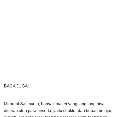
BACA JUGA:
Disdik Akui Masih Butuh Korwil,
Ronianto: Sangat Membantu Guru Urus Administrasi
Menurut Salimudin, banyak materi yang langsung bisa