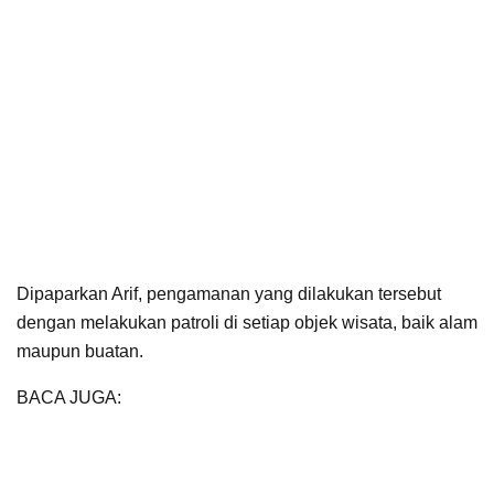
Dipaparkan Arif, pengamanan yang dilakukan tersebut
dengan melakukan patroli di setiap objek wisata, baik alam
maupun buatan.
BACA JUGA:
Heboh Dugaan Pelecehan Seksual,
Oknum Komisioner KPU Kota Cirebon Diduga