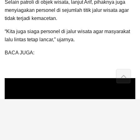
Lecehkan Calon PPK
Selain patroli di objek wisata, lanjut Arif, pihaknya juga
menyiagakan personel di sejumlah titik jalur wisata agar
tidak terjadi kemacetan.
“Kita juga siaga personel di jalur wisata agar masyarakat
lalu lintas tetap lancar,” ujarnya.
BACA JUGA:
Cabe Merah Dihargai Rp 10 Ribu
Perkilogram, Petani Kesal, Buang Hasil Panen ke
Jalan