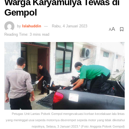
Warga Karyamulya Tewas di
Gempol
by
Islahuddin
Rabu, 4 Januari 2023
A
A
Reading Time: 3 mins read
Petugas Unit Lantas Polsek Gempol mengevakuasi korban kecelakaan lalu lintas
yang meninggal usai sepeda motornya diserempet sepeda motor yang tidak diketahui
nopolnya, Selasa, 3 Januari 2023.* (Foto: Anggota Polsek Gempol)