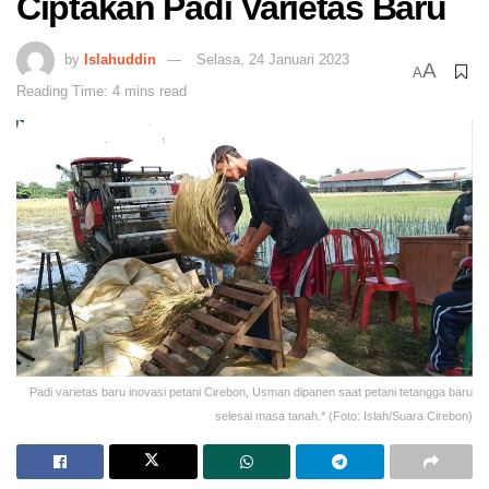
Ciptakan Padi Varietas Baru
by
Islahuddin
Selasa, 24 Januari 2023
A
A
Reading Time: 4 mins read
Padi varietas baru inovasi petani Cirebon, Usman dipanen saat petani tetangga baru
selesai masa tanah.* (Foto: Islah/Suara Cirebon)