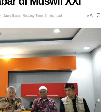
ar di Muswil XXI
A
n
,
Jawa Barat
Reading Time: 5 mins read
A