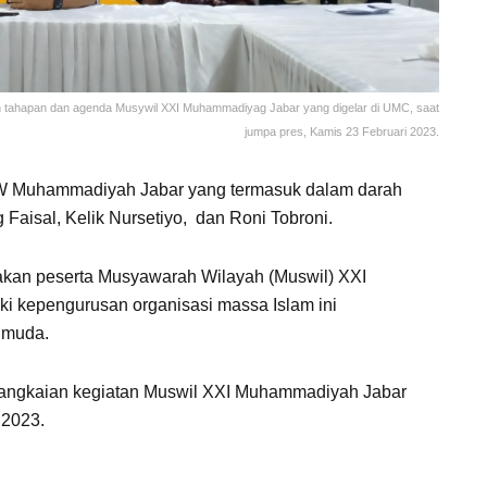
n tahapan dan agenda Musywil XXI Muhammadiyag Jabar yang digelar di UMC, saat
jumpa pres, Kamis 23 Februari 2023.
PW Muhammadiyah Jabar yang termasuk dalam darah
g Faisal, Kelik Nursetiyo, dan Roni Tobroni.
akan peserta Musyawarah Wilayah (Muswil) XXI
kepengurusan organisasi massa Islam ini
 muda.
rangkaian kegiatan Muswil XXI Muhammadiyah Jabar
 2023.