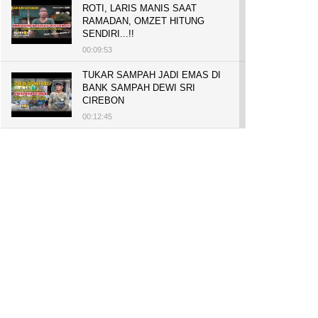
ROTI, LARIS MANIS SAAT
RAMADAN, OMZET HITUNG
SENDIRI...!!
00:09:53
TUKAR SAMPAH JADI EMAS DI
BANK SAMPAH DEWI SRI
CIREBON
00:12:45
PELUANG USAHA, BUKA TOKO
BAKO TINGWEK, MODAL AWAL
700 RIBU, BISA BELI RUMAH
700 JUTA DAN UMROH
00:14:51
Tanam Mangrove untuk Cegah
Abrasi, Penghasilan Meningkat
hingga Rp.1 Milar dan Jadi Desa
Wisata
00:08:44
HASILKAN PUNDI-PUNDI
RUPIAH, NIAT AWAL