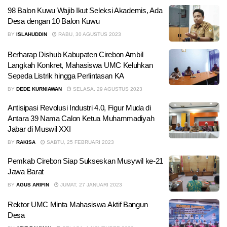
98 Balon Kuwu Wajib Ikut Seleksi Akademis, Ada
Desa dengan 10 Balon Kuwu
BY
ISLAHUDDIN
RABU, 30 AGUSTUS 2023
Berharap Dishub Kabupaten Cirebon Ambil
Langkah Konkret, Mahasiswa UMC Keluhkan
Sepeda Listrik hingga Perlintasan KA
BY
DEDE KURNIAWAN
SELASA, 29 AGUSTUS 2023
Antisipasi Revolusi Industri 4.0, Figur Muda di
Antara 39 Nama Calon Ketua Muhammadiyah
Jabar di Muswil XXI
BY
RAKISA
SABTU, 25 FEBRUARI 2023
Pemkab Cirebon Siap Sukseskan Musywil ke-21
Jawa Barat
BY
AGUS ARIFIN
JUMAT, 27 JANUARI 2023
Rektor UMC Minta Mahasiswa Aktif Bangun
Desa