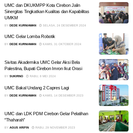
UMC dan DKUKMPP Kota Cirebon Jalin
Sinergitas Tingkatkan Kualitas dan Kapabilitas
UMKM
BY
DEDE KURNIAWAN
SELASA, 24 DESEMBER 2024
UMC Gelar Lomba Robotik
BY
DEDE KURNIAWAN
KAMIS, 31 OKTOBER 2024
Sivitas Akademika UMC Gelar Aksi Bela
Palestina, Bupati Cirebon Imron Ikut Orasi
BY
SUKIRNO
RABU, 8 MEI 2024
UMC Bakal Undang 2 Capres Lagi
BY
DEDE KURNIAWAN
KAMIS, 14 DESEMBER 2023
UMC dan LDK PDM Cirebon Gelar Pelatihan
“Thaharah”
BY
AGUS ARIFIN
RABU, 29 NOVEMBER 2023