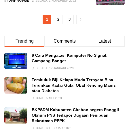
BY
ARIF RAHMAN
SELASA, 1 NOVEMBER 2022
1
2
3
Trending
Comments
Latest
6 Cara Mengatasi Komputer No Signal,
Gampang Banget
SELASA, 17 JANUARI 2023
Tembuluk Biji Kelapa Muda Ternyata Bisa
Turunkan Kadar Gula, Obat Kencing Manis
atau Diabetes
JUMAT, 5 MEI 2023
BKPSDM Kabupaten Cirebon segera Panggil
Oknum PNS Terlapor Dugaan Penipuan
Rekrutmen PPPK
JUMAT, 6 FEBRUARI 2026