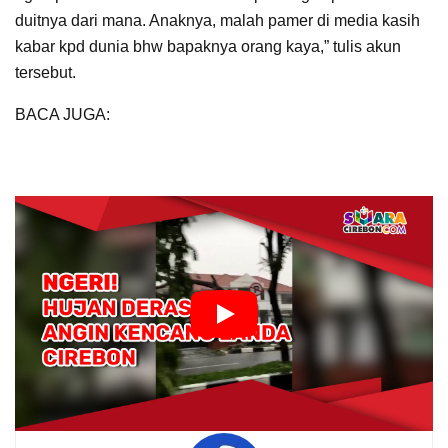
duitnya dari mana. Anaknya, malah pamer di media kasih
kabar kpd dunia bhw bapaknya orang kaya,” tulis akun
tersebut.
BACA JUGA:
Bupati Cirebon Bagikan Santunan untuk
Jompo, Desa Wanasaba Kidul Diimbau Buat Tulisan
Sejarah Masjid Pusaka Gerilya
1
2
PAGE 1 OF 2
Tags:
Brutal
Bupati Cirebon
Cinta Segitiga
Cirebon
David Latumahina
Dirjen Pajak
GP Ansor
Kabupaten Cirebon
Mario Dandy
Penganiayaan
Rafael Alun Trisambodo
video
viral