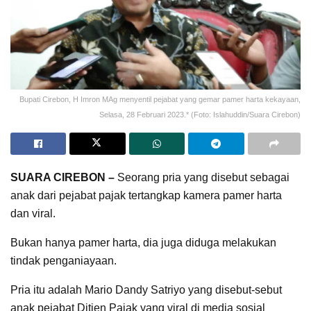
Bupati Cirebon, H Imron MAg menyentil pejabat yang gemar pamer harta kekayaan,
Selasa, 28 Februari 2023.* (Foto: Islahuddin/Suara Cirebon)
SUARA CIREBON –
Seorang pria yang disebut sebagai
anak dari pejabat pajak tertangkap kamera pamer harta
dan viral.
Bukan hanya pamer harta, dia juga diduga melakukan
tindak penganiayaan.
Pria itu adalah Mario Dandy Satriyo yang disebut-sebut
anak pejabat Ditjen Pajak yang viral di media sosial