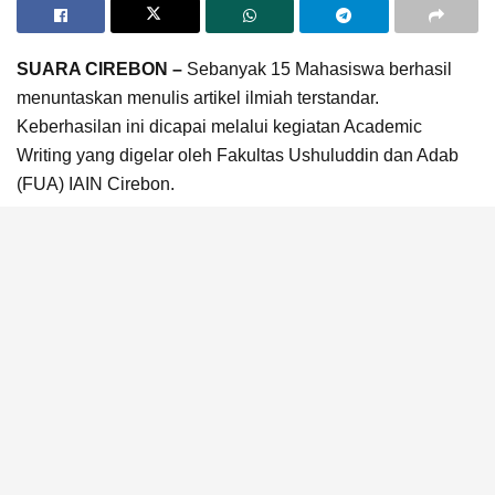
SUARA CIREBON –
Sebanyak 15 Mahasiswa berhasil
menuntaskan menulis artikel ilmiah terstandar.
Keberhasilan ini dicapai melalui kegiatan Academic
Writing yang digelar oleh Fakultas Ushuluddin dan Adab
(FUA) IAIN Cirebon.
Acara dilaksanakan di Aula Lt. 5 Gedung Fakultas Ilmu
Tarbiyah dan Keguruan (FITK) IAIN Syekh Nurjati Cirebon
Sabtu-Minggu, 25-26 Februari 2023.
Kampus Unggul Terkemuka Dr. Anwar Sanusi, M.Ag.,
Dekan FUA IAIN Syekh Nurjati Cirebon, adalah sosok
yang menginisiasi kegiatan Academic Writing for Student.
Agenda ini khusus dilaksanakan bagi mahasiswa FUA
IAIN Syekh Nurjati Cirebon.