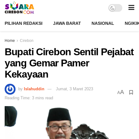
PILIHAN REDAKSI
JAWA BARAT
NASIONAL
NGIKI
Home
Cirebon
Bupati Cirebon Sentil Pejabat
yang Gemar Pamer
Kekayaan
by
Islahuddin
Jumat, 3 Maret 2023
A
A
Reading Time: 3 mins read