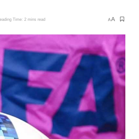
A
eading Time: 2 mins read
A