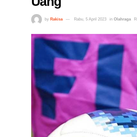
Uang
by
Rakisa
Rabu, 5 April 2023
in
Olahraga
R