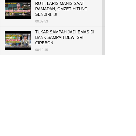
ROTI, LARIS MANIS SAAT
RAMADAN, OMZET HITUNG
SENDIRI...!!
00:09:53
TUKAR SAMPAH JADI EMAS DI
BANK SAMPAH DEWI SRI
CIREBON
00:12:45
PELUANG USAHA, BUKA TOKO
BAKO TINGWEK, MODAL AWAL
700 RIBU, BISA BELI RUMAH
700 JUTA DAN UMROH
00:14:51
Tanam Mangrove untuk Cegah
Abrasi, Penghasilan Meningkat
hingga Rp.1 Milar dan Jadi Desa
Wisata
00:08:44
HASILKAN PUNDI-PUNDI
RUPIAH, NIAT AWAL