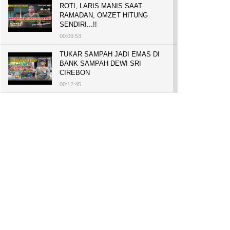
ROTI, LARIS MANIS SAAT
RAMADAN, OMZET HITUNG
SENDIRI...!!
00:09:53
TUKAR SAMPAH JADI EMAS DI
BANK SAMPAH DEWI SRI
CIREBON
00:12:45
PELUANG USAHA, BUKA TOKO
BAKO TINGWEK, MODAL AWAL
700 RIBU, BISA BELI RUMAH
700 JUTA DAN UMROH
00:14:51
Tanam Mangrove untuk Cegah
Abrasi, Penghasilan Meningkat
hingga Rp.1 Milar dan Jadi Desa
Wisata
00:08:44
HASILKAN PUNDI-PUNDI
RUPIAH, NIAT AWAL