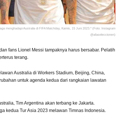
laga menghadapi Australia di FIFA Matchday, Kamis, 15 Juni 2023.* (Foto: Instagram
@afaseleccionen)
 dan fans Lionel Messi tampaknya harus bersabar. Pelatih
rterus terang.
lawan Australia di Workers Stadium, Beijing, China,
rubahan untuk agenda kedua dari rangkaian lawatan
tralia, Tim Argentina akan terbang ke Jakarta.
laga kedua Tur Asia 2023 melawan Timnas Indonesia.