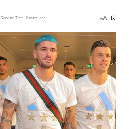
A
Reading Time: 2 mins read
A