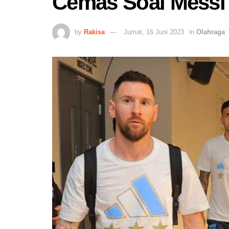
Cemas Soal Messi
by
Rakisa
Jumat, 16 Juni 2023
in
Olahraga