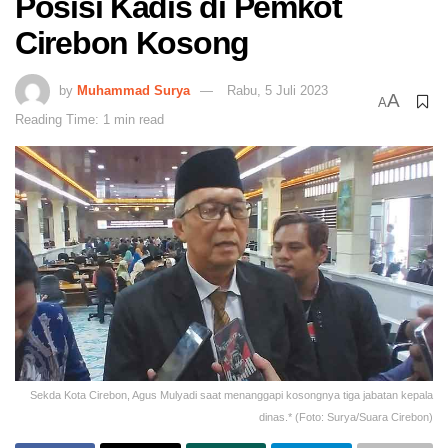
Posisi Kadis di Pemkot
Cirebon Kosong
by
Muhammad Surya
Rabu, 5 Juli 2023
A
A
Reading Time: 1 min read
Sekda Kota Cirebon, Agus Mulyadi saat menanggapi kosongnya tiga jabatan kepala
dinas.* (Foto: Surya/Suara Cirebon)