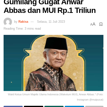
Gumilang Gugat Anwar
Abbas dan MUI Rp.1 Triliun
by
Rakisa
Selasa, 11 Juli 2023
A
A
Reading Time: 3 mins read
Wakil Ketua Umum Majelis Ulama Indonesia (Waketum MUI), Anwar Abbas.* (Foto:
Instagram @muipusat)