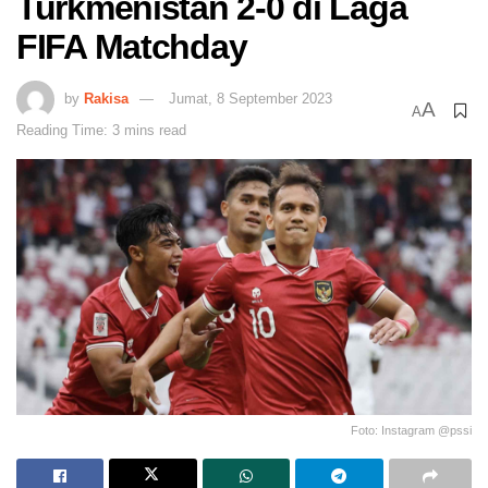
Turkmenistan 2-0 di Laga
FIFA Matchday
by
Rakisa
Jumat, 8 September 2023
A
A
Reading Time: 3 mins read
Foto: Instagram @pssi