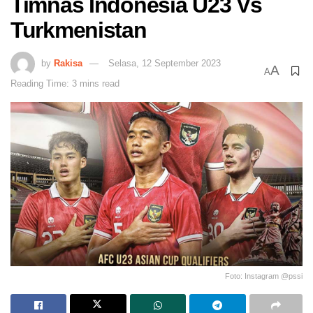
Timnas Indonesia U23 Vs
Turkmenistan
by
Rakisa
Selasa, 12 September 2023
A
A
Reading Time: 3 mins read
Foto: Instagram @pssi