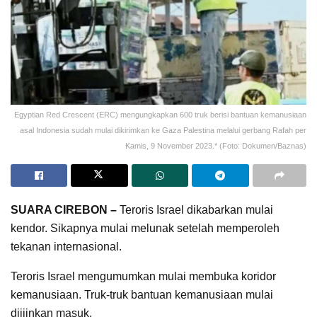
Egyptian Red Crescent (ERC) mengungkapkan 600 truk berisi bantuan kemanusiaan
asal Indonesia sudah mulai dikirimkan ke Gaza Palestina melalui gerbang Rafah per
Kamis, 9 November 2023.* (Foto: Dokumen/Baznas)
SUARA CIREBON –
Teroris Israel dikabarkan mulai
kendor. Sikapnya mulai melunak setelah memperoleh
tekanan internasional.
Teroris Israel mengumumkan mulai membuka koridor
kemanusiaan. Truk-truk bantuan kemanusiaan mulai
diijinkan masuk.