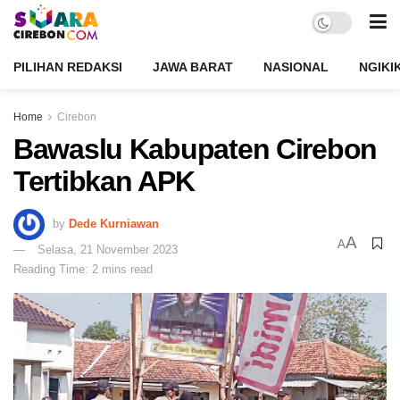
PILIHAN REDAKSI
JAWA BARAT
NASIONAL
NGIKI
Home
Cirebon
Bawaslu Kabupaten Cirebon
Tertibkan APK
by
Dede Kurniawan
A
A
Selasa, 21 November 2023
Reading Time: 2 mins read