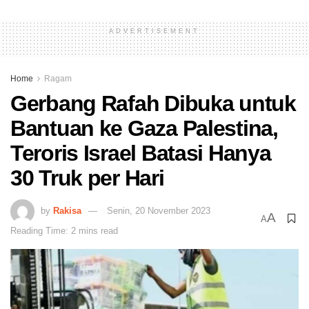
ADVERTISEMENT
Home
Ragam
Gerbang Rafah Dibuka untuk
Bantuan ke Gaza Palestina,
Teroris Israel Batasi Hanya
30 Truk per Hari
by
Rakisa
Senin, 20 November 2023
A
A
Reading Time: 2 mins read