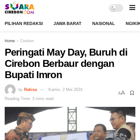
PILIHAN REDAKSI
JAWA BARAT
NASIONAL
NGIKI
Home
Cirebon
Peringati May Day, Buruh di
Cirebon Berbaur dengan
Bupati Imron
by
Rakisa
Kamis, 2 Mei 2024
A
A
Reading Time: 3 mins read