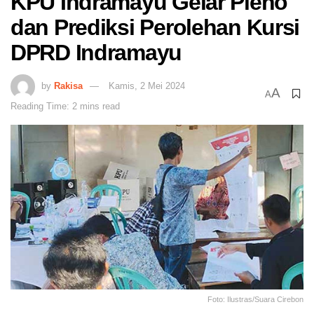
KPU Indramayu Gelar Pleno
dan Prediksi Perolehan Kursi
DPRD Indramayu
by
Rakisa
Kamis, 2 Mei 2024
A
A
Reading Time: 2 mins read
Foto: Ilustras/Suara Cirebon