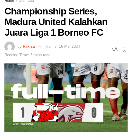
Home
Olahraga
Championship Series,
Madura United Kalahkan
Juara Liga 1 Borneo FC
by
Rakisa
Kamis, 16 Mei 2024
A
A
Reading Time: 3 mins read