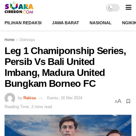
PILIHAN REDAKSI
JAWA BARAT
NASIONAL
NGIKI
Home
Olahraga
Leg 1 Chamiponship Series,
Persib Vs Bali United
Imbang, Madura United
Bungkam Borneo FC
by
Rakisa
Kamis, 16 Mei 2024
A
A
Reading Time: 2 mins read