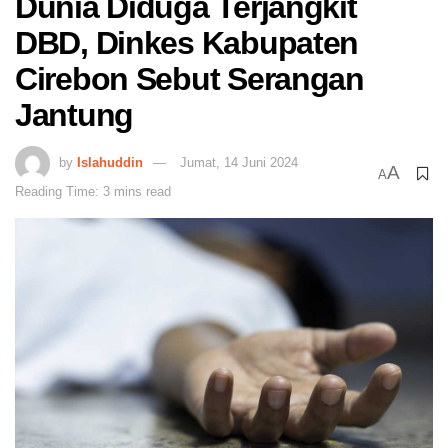
Dunia Diduga Terjangkit
DBD, Dinkes Kabupaten
Cirebon Sebut Serangan
Jantung
by
Islahuddin
Jumat, 14 Juni 2024
A
A
Reading Time: 3 mins read