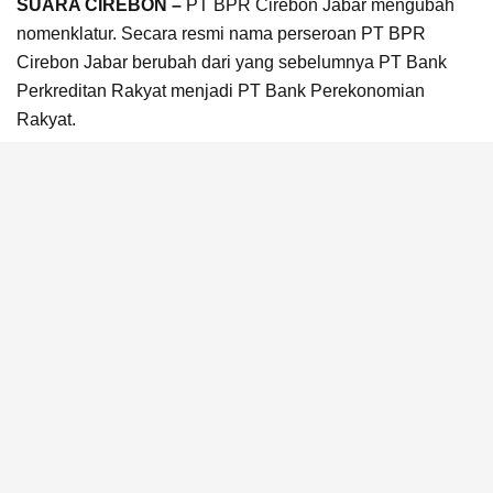
SUARA CIREBON –
PT BPR Cirebon Jabar mengubah
nomenklatur. Secara resmi nama perseroan PT BPR
Cirebon Jabar berubah dari yang sebelumnya PT Bank
Perkreditan Rakyat menjadi PT Bank Perekonomian
Rakyat.
Direktur Utama BPR Cirebon Jabar, H Uripa Endang
Susanto mengatakan, perubahan nomenklatur tersebut
seperti diamanatkan Undang-Undang Nomor 4 Tahun
2023 tentang Pengembangan dan Penguatan Sektor
Keuangan (PPSK).
Ia mengatakan, perubahan nama dilakukan dalam rangka
menghidupkan kembali peranan BPR sebagai penggerak
roda perekonomian Indonesia, khususnya untuk
masyarakat menengah ke bawah.