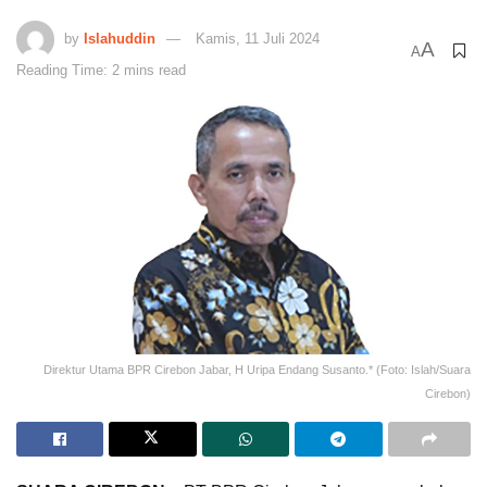
by
Islahuddin
Kamis, 11 Juli 2024
A
A
Reading Time: 2 mins read
Direktur Utama BPR Cirebon Jabar, H Uripa Endang Susanto.* (Foto: Islah/Suara
Cirebon)