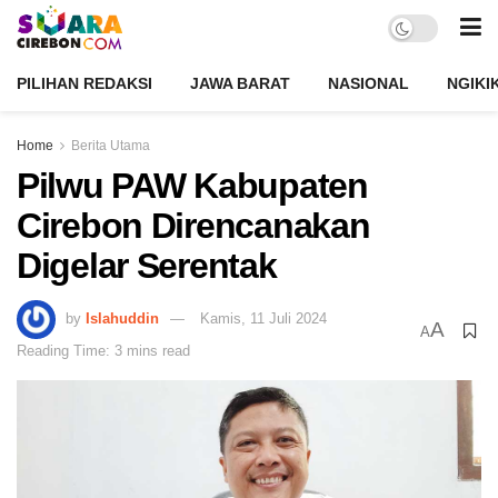
PILIHAN REDAKSI
JAWA BARAT
NASIONAL
NGIKI
Home
Berita Utama
Pilwu PAW Kabupaten
Cirebon Direncanakan
Digelar Serentak
by
Islahuddin
Kamis, 11 Juli 2024
A
A
Reading Time: 3 mins read