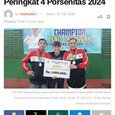
Peringkat 4 Porsenitas 2024
by
Islahuddin
Senin, 15 Juli 2024
A
A
Reading Time: 3 mins read
Tim tenis lapang beregu putra prestasi menunjukkan keberhasilan meraih juara I
Porsenitas XI Kunci Bersama Tahun 2024, Jumat, 12 Juli 2024.* (Foto: Humas
Dispora Kabupaten Cirebon)