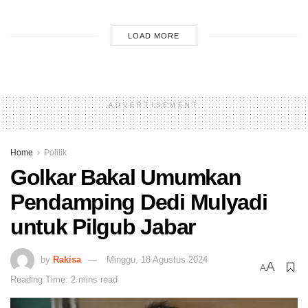
LOAD MORE
ADVERTISEMENT
Home
Politik
Golkar Bakal Umumkan
Pendamping Dedi Mulyadi
untuk Pilgub Jabar
by
Rakisa
Minggu, 18 Agustus 2024
A
A
Reading Time: 2 mins read