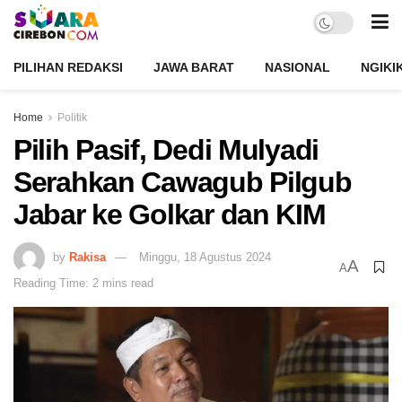
PILIHAN REDAKSI
JAWA BARAT
NASIONAL
NGIKI
Home
Politik
Pilih Pasif, Dedi Mulyadi
Serahkan Cawagub Pilgub
Jabar ke Golkar dan KIM
by
Rakisa
Minggu, 18 Agustus 2024
A
A
Reading Time: 2 mins read