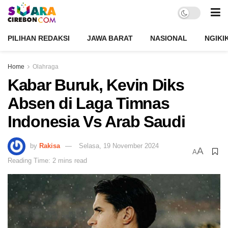
PILIHAN REDAKSI
JAWA BARAT
NASIONAL
NGIKI
Home
Olahraga
Kabar Buruk, Kevin Diks
Absen di Laga Timnas
Indonesia Vs Arab Saudi
by
Rakisa
Selasa, 19 November 2024
A
A
Reading Time: 2 mins read