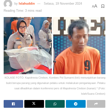
by
Islahuddin
Selasa, 19 November 2024
A
A
Reading Time: 3 mins read
KOLASE FOTO: Kapolresta Cirebon, Kombes Pol Sumarni (kiri) menunjukkan barang
bukti berupa parang yang digunakan pelaku untuk melakukan penganiayaan. Pelaku
saat dihadirkan dalam konferensi pers di Mapolresta Cirebon (kanan).* (Foto:
Islah/Suara Cirebon)