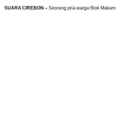
SUARA CIREBON –
Seorang pria warga Blok Makam
Jati, Desa Palimanan Timur, Kecamatan Palimanan,
Kabupaten Cirebon berinisial MI (33) dibekuk polisi.
Dia digelandang polisi lantaran melakukan penganiayaan
menggunakan senjata tajam jenis parang terhadap
pasangan suami istri, DR (31) dan RR (32).
Peristiwa brutal itu terjadi di Blok Petapean, Desa
Palimanan Timur, Kecamatan Palimanan, Kabupaten
Cirebon pada Sabtu kemarin sekitar pukul 07.00 WIB.