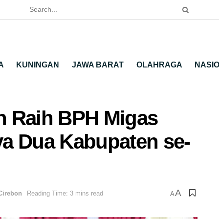
A
KUNINGAN
JAWA BARAT
OLAHRAGA
NASI
n Raih BPH Migas
ya Dua Kabupaten se-
A
Cirebon
Reading Time: 3 mins read
A