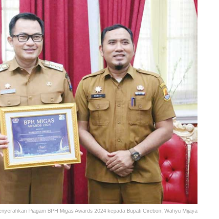
menyerahkan Piagam BPH Migas Awards 2024 kepada Bupati Cirebon, Wahyu Mijaya