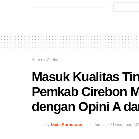
L
Home
Cirebon
Masuk Kualitas Tin
Pemkab Cirebon M
dengan Opini A d
by
Dede Kurniawan
Jumat, 20 Desember 20