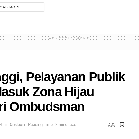
OAD MORE
ADVERTISEMENT
ggi, Pelayanan Publik
asuk Zona Hijau
ari Ombudsman
A
24
in
Cirebon
Reading Time: 2 mins read
A