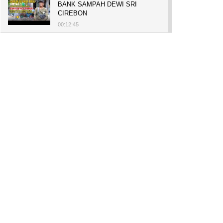
BANK SAMPAH DEWI SRI
CIREBON
00:12:45
PELUANG USAHA, BUKA TOKO
BAKO TINGWEK, MODAL AWAL
700 RIBU, BISA BELI RUMAH
700 JUTA DAN UMROH
00:14:51
Tanam Mangrove untuk Cegah
Abrasi, Penghasilan Meningkat
hingga Rp.1 Milar dan Jadi Desa
Wisata
00:08:44
HASILKAN PUNDI-PUNDI
RUPIAH, NIAT AWAL
LESTARIKAN BUDAYA CIREBON
00:07:00
AWALNYA COBA-COBA, KINI
SUKSES TANAM SORGUM 2
HEKTAR DI LAHAN KURANG