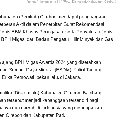
(tengah), belum lama ini.* (Foto: Diskominfo Kabupaten Cirebon)
abupaten (Pemkab) Cirebon mendapat penghargaan
erperan Aktif dalam Penerbitan Surat Rekomendasi
 Jenis BBM Khusus Penugasan, serta Penyaluran Jenis
r BPH Migas, dari Badan Pengatur Hilir Minyak dan Gas
da ajang BPH Migas Awards 2024 yang diserahkan
i dan Sumber Daya Mineral (ESDM), Yuliot Tanjung
rika Retnowati, pekan lalu, di Jakarta.
matika (Diskominfo) Kabupaten Cirebon, Bambang
n tersebut menjadi kebanggaan tersendiri bagi
 hanya dua daerah di Indonesia yang mendapatkan
en Cirebon dan Kabupaten Pati.