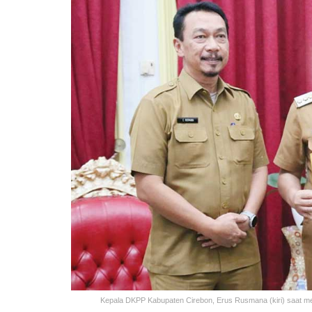
Kepala DKPP Kabupaten Cirebon, Erus Rusmana (kiri) saat 