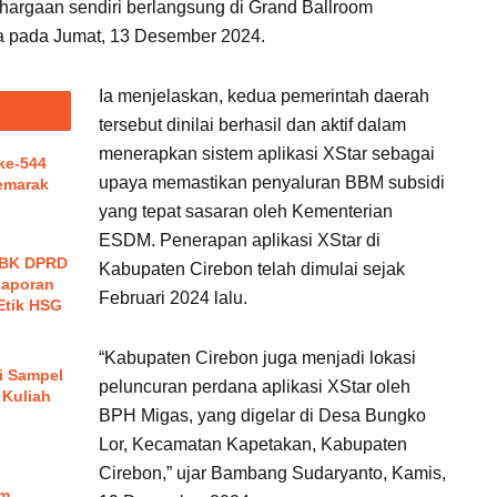
argaan sendiri berlangsung di Grand Ballroom
rta pada Jumat, 13 Desember 2024.
Ia menjelaskan, kedua pemerintah daerah
tersebut dinilai berhasil dan aktif dalam
menerapkan sistem aplikasi XStar sebagai
 ke-544
upaya memastikan penyaluran BBM subsidi
emarak
yang tepat sasaran oleh Kementerian
ESDM. Penerapan aplikasi XStar di
, BK DPRD
Kabupaten Cirebon telah dimulai sejak
Laporan
Februari 2024 lalu.
Etik HSG
“Kabupaten Cirebon juga menjadi lokasi
i Sampel
peluncuran perdana aplikasi XStar oleh
 Kuliah
BPH Migas, yang digelar di Desa Bungko
Lor, Kecamatan Kapetakan, Kabupaten
Cirebon,” ujar Bambang Sudaryanto, Kamis,
um