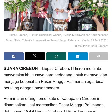
Bupati Cirebon, H Imron didampingi Wabup, H Agus Kurniawan dan Kadisperindag
Jabar, Nining Yuliastiani meresmikan Pasar Minggu Palimanan, Kamis, 19 Juni 2025.*
(Foto: Islah/Suara Cirebon)
SUARA CIREBON –
Bupati Cirebon, H Imron meminta
masyarakat khususnya para pedagang untuk merawat dan
menjaga kebersihan Pasar Minggu Palimanan agar bisa
bersaing dengan pasar modern.
Permintaan orang nomor satu di Kabupaten Cirebon ini
disampaikan usai meresmikan Pasar Minggu Palimanan,
didampingi Wakil Bupati Cirebon, H Agus kurniawan