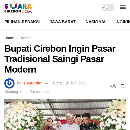
PILIHAN REDAKSI
JAWA BARAT
NASIONAL
NGIKI
Home
Cirebon
Bupati Cirebon Ingin Pasar
Tradisional Saingi Pasar
Modern
by
Islahuddin
Jumat, 20 Juni 2025
A
A
Reading Time: 2 mins read