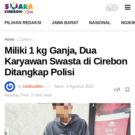
PILIHAN REDAKSI
JAWA BARAT
NASIONAL
NGIKI
Home
Cirebon
Miliki 1 kg Ganja, Dua
Karyawan Swasta di Cirebon
Ditangkap Polisi
by
Islahuddin
Senin, 4 Agustus 2025
A
A
Reading Time: 2 mins read