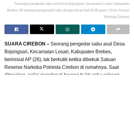
Tersangka pengedar sabu asal Desa Bojongsari, Kecamatan Losari, Kabupaten
Brebes, AP beserta barang bukti sabu dengan berat total 30,06 gram.* (Foto: Humas
Polresta Cirebon)
SUARA CIREBON –
Seorang pengedar sabu asal Desa
Bojongsari, Kecamatan Losari, Kabupaten Brebes,
berinisial AP (26), tak berkutik ketika dibekuk Satuan
Reserse Narkoba Polresta Cirebon di rumahnya. Saat
ditangkap, polisi mendapati barang bukti sabu seberat
30,06 gram dari rumah tersangka.
Kapolresta Cirebon, Kombes Pol Sumarni, menyampaikan,
tersangka AP diamankan pada Rabu, 30 Juli 2025 sekitar
pukul 13.00 WIB.
“Barang bukti sabu seberat 30,06 gram ini menjadi
pencapaian tertinggi, sekaligus merupakan prestasi