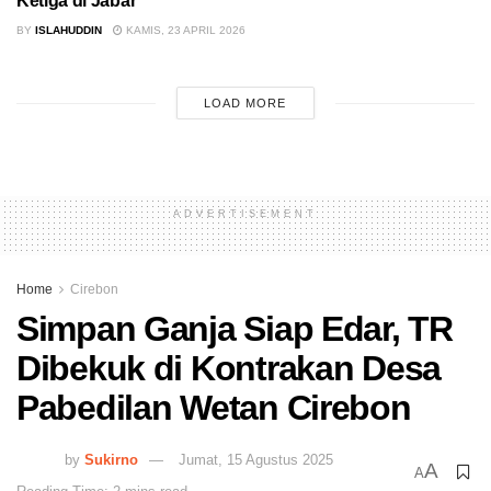
Ketiga di Jabar
BY
ISLAHUDDIN
KAMIS, 23 APRIL 2026
LOAD MORE
ADVERTISEMENT
Home
Cirebon
Simpan Ganja Siap Edar, TR
Dibekuk di Kontrakan Desa
Pabedilan Wetan Cirebon
by
Sukirno
Jumat, 15 Agustus 2025
A
A