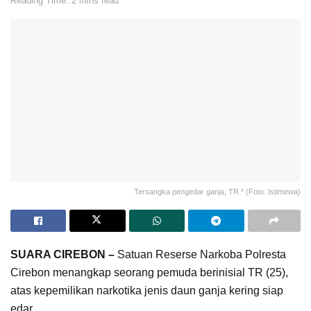
Reading Time: 2 mins read
Tersangka pengedar ganja, TR.* (Foto: Istimewa)
SUARA CIREBON –
Satuan Reserse Narkoba Polresta
Cirebon menangkap seorang pemuda berinisial TR (25),
atas kepemilikan narkotika jenis daun ganja kering siap
edar.