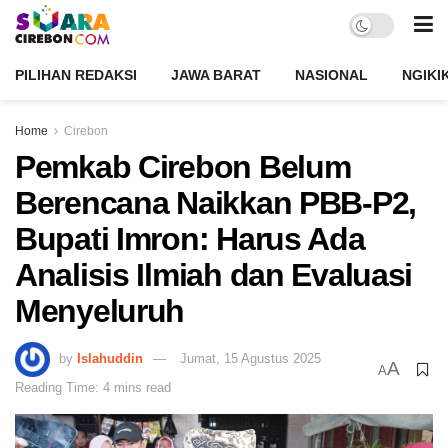
PILIHAN REDAKSI
JAWA BARAT
NASIONAL
NGIKI
Home
Cirebon
Pemkab Cirebon Belum
Berencana Naikkan PBB-P2,
Bupati Imron: Harus Ada
Analisis Ilmiah dan Evaluasi
Menyeluruh
by
Islahuddin
Jumat, 15 Agustus 2025
A
A
Reading Time: 4 mins read