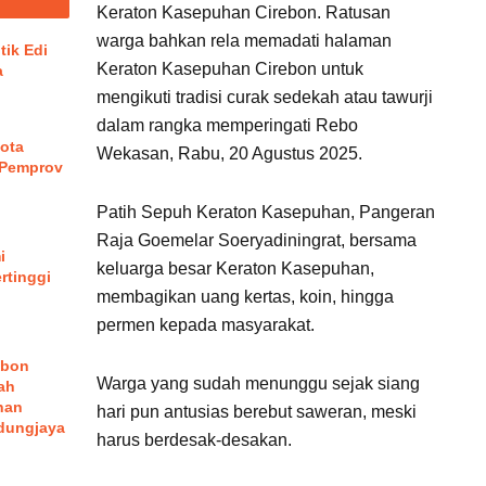
Keraton Kasepuhan Cirebon. Ratusan
warga bahkan rela memadati halaman
tik Edi
Keraton Kasepuhan Cirebon untuk
a
mengikuti tradisi curak sedekah atau tawurji
dalam rangka memperingati Rebo
ota
Wekasan, Rabu, 20 Agustus 2025.
 Pemprov
Patih Sepuh Keraton Kasepuhan, Pangeran
Raja Goemelar Soeryadiningrat, bersama
i
keluarga besar Keraton Kasepuhan,
rtinggi
membagikan uang kertas, koin, hingga
permen kepada masyarakat.
ebon
Warga yang sudah menunggu sejak siang
ah
han
hari pun antusias berebut saweran, meski
dungjaya
harus berdesak-desakan.