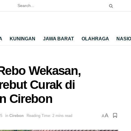
A
KUNINGAN
JAWA BARAT
OLAHRAGA
NASI
a Rebo Wekasan,
ebut Curak di
n Cirebon
A
25
in
Cirebon
Reading Time: 2 mins read
A