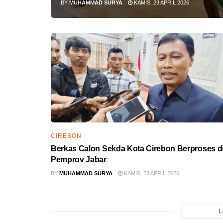
BY
MUHAMMAD SURYA
KAMIS, 23 APRIL 2026
CIREBON
Berkas Calon Sekda Kota Cirebon Berproses d
Pemprov Jabar
BY
MUHAMMAD SURYA
KAMIS, 23 APRIL 2026
L