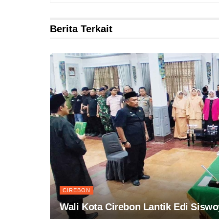
Berita Terkait
CIREBON
Wali Kota Cirebon Lantik Edi Siswo