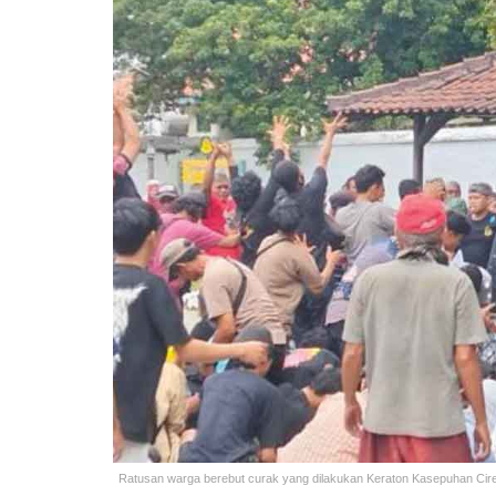
Ratusan warga berebut curak yang dilakukan Keraton Kasepuhan Cireb