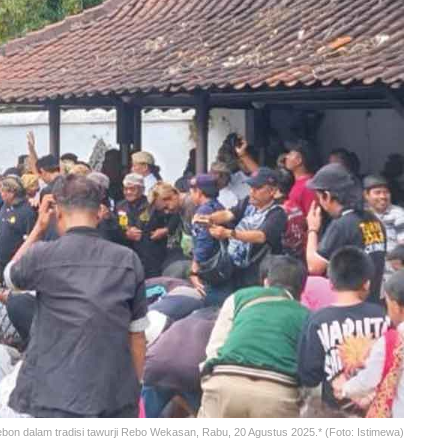
on dalam tradisi tawurji Rebo Wekasan, Rabu, 20 Agustus 2025.* (Foto: Istimewa)