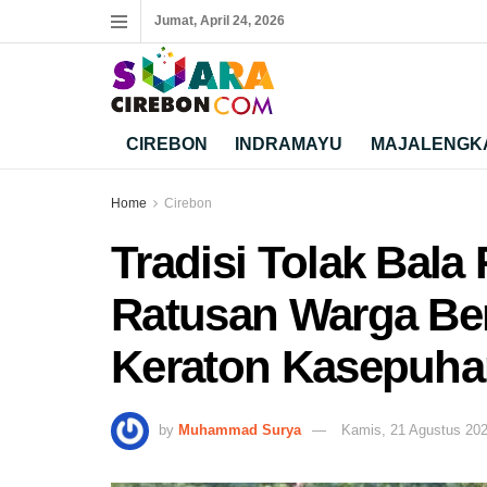
Jumat, April 24, 2026
CIREBON
INDRAMAYU
MAJALENGK
Home
Cirebon
Tradisi Tolak Bal
Ratusan Warga Ber
Keraton Kasepuha
by
Muhammad Surya
Kamis, 21 Agustus 20