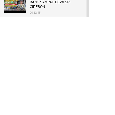
BANK SAMPAH DEWI SRI
CIREBON
00:12:45
PELUANG USAHA, BUKA TOKO
BAKO TINGWEK, MODAL AWAL
700 RIBU, BISA BELI RUMAH
700 JUTA DAN UMROH
00:14:51
Tanam Mangrove untuk Cegah
Abrasi, Penghasilan Meningkat
hingga Rp.1 Milar dan Jadi Desa
Wisata
00:08:44
HASILKAN PUNDI-PUNDI
RUPIAH, NIAT AWAL
LESTARIKAN BUDAYA CIREBON
00:07:00
AWALNYA COBA-COBA, KINI
SUKSES TANAM SORGUM 2
HEKTAR DI LAHAN KURANG