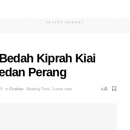
ADVERTISEMENT
 Bedah Kiprah Kiai
Medan Perang
A
25
in
Cirebon
Reading Time: 3 mins read
A