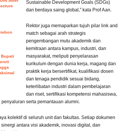
UIN Siber
Sustainable Development Goals (SDGs)
Lecture
dan berdaya saing global,” kata Prof Aan.
Rektor juga memaparkan tujuh pilar link and
irebon
match sebagai arah strategis
pengembangan mutu akademik dan
kemitraan antara kampus, industri, dan
masyarakat, meliputi penyelarasan
 Bupati
oroti
kurikulum dengan dunia kerja, magang dan
ngga
praktik kerja bersertifikat, kualifikasi dosen
aksimal
dan tenaga pendidik sesuai bidang,
keterlibatan industri dalam pembelajaran
dan riset, sertifikasi kompetensi mahasiswa,
n penyaluran serta pemantauan alumni.
aya kolektif di seluruh unit dan fakultas. Setiap dokumen
inergi antara visi akademik, inovasi digital, dan