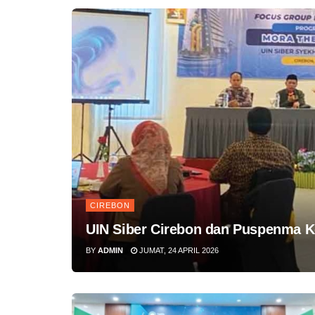
CIREBON
UIN Siber Cirebon dan Puspenma 
BY
ADMIN
JUMAT, 24 APRIL 2026