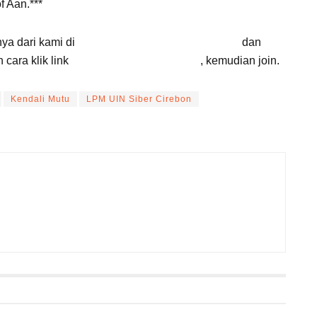
f Aan.***
nya dari kami di
Google News Suara Cirebon
dan
cara klik link
Suara Cirebon Update
, kemudian join.
Kendali Mutu
LPM UIN Siber Cirebon