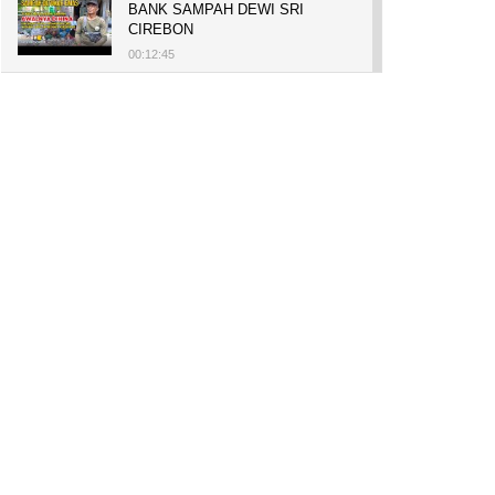
BANK SAMPAH DEWI SRI
CIREBON
00:12:45
PELUANG USAHA, BUKA TOKO
BAKO TINGWEK, MODAL AWAL
700 RIBU, BISA BELI RUMAH
700 JUTA DAN UMROH
00:14:51
Tanam Mangrove untuk Cegah
Abrasi, Penghasilan Meningkat
hingga Rp.1 Milar dan Jadi Desa
Wisata
00:08:44
HASILKAN PUNDI-PUNDI
RUPIAH, NIAT AWAL
LESTARIKAN BUDAYA CIREBON
00:07:00
AWALNYA COBA-COBA, KINI
SUKSES TANAM SORGUM 2
HEKTAR DI LAHAN KURANG