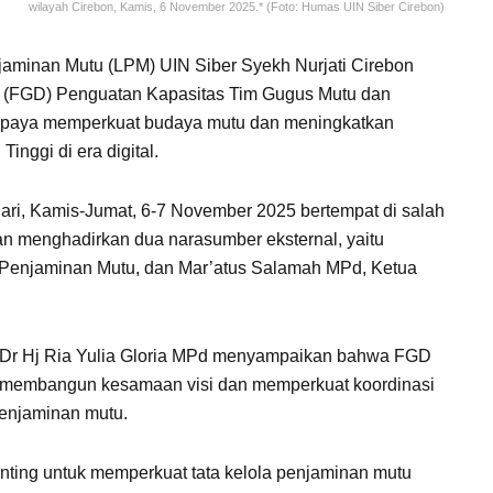
wilayah Cirebon, Kamis, 6 November 2025.* (Foto: Humas UIN Siber Cirebon)
minan Mutu (LPM) UIN Siber Syekh Nurjati Cirebon
 (FGD) Penguatan Kapasitas Tim Gugus Mutu dan
upaya memperkuat budaya mutu dan meningkatkan
inggi di era digital.
ari, Kamis-Jumat, 6-7 November 2025 bertempat di salah
gan menghadirkan dua narasumber eksternal, yaitu
 Penjaminan Mutu, dan Mar’atus Salamah MPd, Ketua
f Dr Hj Ria Yulia Gloria MPd menyampaikan bahwa FGD
am membangun kesamaan visi dan memperkuat koordinasi
penjaminan mutu.
nting untuk memperkuat tata kelola penjaminan mutu