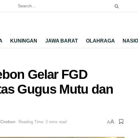
A
KUNINGAN
JAWA BARAT
OLAHRAGA
NASI
ebon Gelar FGD
tas Gugus Mutu dan
A
Cirebon
Reading Time: 2 mins read
A