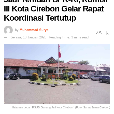
III Kota Cirebon Gelar Rapat
Koordinasi Tertutup
by
Muhammad Surya
A
A
Selasa, 13 Januari 2026
Reading Time: 3 mins read
Halaman depan RSUD Gunung Jati Kota Cirebon.* (Foto: Surya/Suara Cirebon)