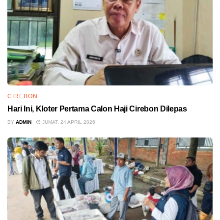
CIREBON
Hari Ini, Kloter Pertama Calon Haji Cirebon Dilepas
BY
ADMIN
JUMAT, 24 APRIL 2026