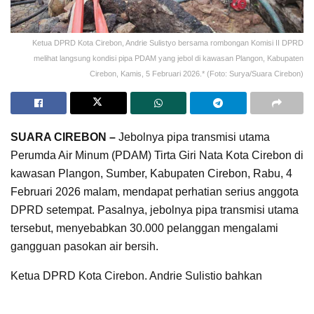
Ketua DPRD Kota Cirebon, Andrie Sulistyo bersama rombongan Komisi II DPRD
melihat langsung kondisi pipa PDAM yang jebol di kawasan Plangon, Kabupaten
Cirebon, Kamis, 5 Februari 2026.* (Foto: Surya/Suara Cirebon)
SUARA CIREBON –
Jebolnya pipa transmisi utama
Perumda Air Minum (PDAM) Tirta Giri Nata Kota Cirebon di
kawasan Plangon, Sumber, Kabupaten Cirebon, Rabu, 4
Februari 2026 malam, mendapat perhatian serius anggota
DPRD setempat. Pasalnya, jebolnya pipa transmisi utama
tersebut, menyebabkan 30.000 pelanggan mengalami
gangguan pasokan air bersih.
Ketua DPRD Kota Cirebon, Andrie Sulistio bahkan
memimpin langsung rombongan legislatif meninjau
langsung kondisi pipa yang jebol dan proses