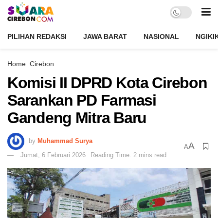
PILIHAN REDAKSI
JAWA BARAT
NASIONAL
NGIKI
Home
Cirebon
Komisi II DPRD Kota Cirebon
Sarankan PD Farmasi
Gandeng Mitra Baru
by
Muhammad Surya
A
A
Jumat, 6 Februari 2026
Reading Time: 2 mins read