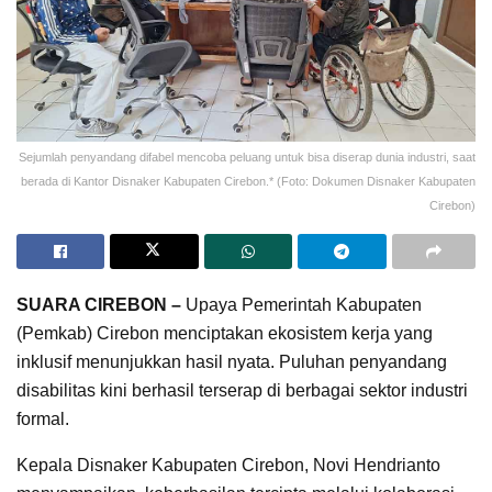
Sejumlah penyandang difabel mencoba peluang untuk bisa diserap dunia industri, saat
berada di Kantor Disnaker Kabupaten Cirebon.* (Foto: Dokumen Disnaker Kabupaten
Cirebon)
SUARA CIREBON –
Upaya Pemerintah Kabupaten
(Pemkab) Cirebon menciptakan ekosistem kerja yang
inklusif menunjukkan hasil nyata. Puluhan penyandang
disabilitas kini berhasil terserap di berbagai sektor industri
formal.
Kepala Disnaker Kabupaten Cirebon, Novi Hendrianto