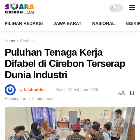
PILIHAN REDAKSI
JAWA BARAT
NASIONAL
NGIKI
Home
Cirebon
Puluhan Tenaga Kerja
Difabel di Cirebon Terserap
Dunia Industri
by
Islahuddin
Rabu, 11 Februari 2026
A
A
Reading Time: 2 mins read