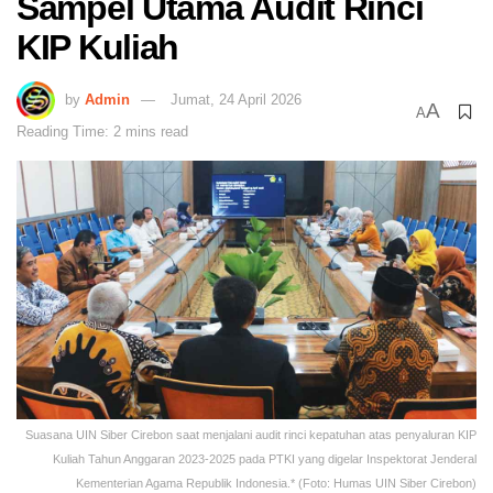
Sampel Utama Audit Rinci
KIP Kuliah
by
Admin
Jumat, 24 April 2026
A
A
Reading Time: 2 mins read
Suasana UIN Siber Cirebon saat menjalani audit rinci kepatuhan atas penyaluran KIP
Kuliah Tahun Anggaran 2023-2025 pada PTKI yang digelar Inspektorat Jenderal
Kementerian Agama Republik Indonesia.* (Foto: Humas UIN Siber Cirebon)