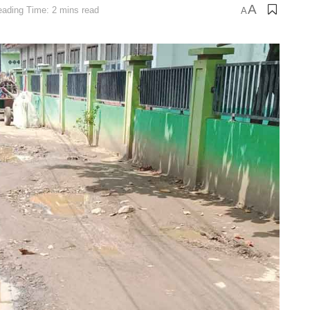
A
ading Time: 2 mins read
A