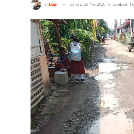
by
Baim
Selasa, 19 Mei 2026
in
Cirebon
Re