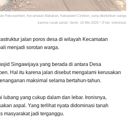
 dan Pakusamben, Kecamatan Babakan, Kabupaten Cirebon, yang dikeluhkan warga
karena rusak parah, Senin, 18 Mei 2026.* (Foto: Istimewa)
astruktur jalan poros desa di wilayah Kecamatan
li menjadi sorotan warga.
 Rasjid Singawijaya yang berada di antara Desa
. Hal itu karena jalan disebut mengalami kerusakan
enanganan maksimal selama bertahun-tahun.
hi lubang yang cukup dalam dan lebar. Ironisnya,
akan aspal. Yang terlihat nyata didominasi tanah
s masyarakat jadi terganggu.