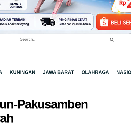
A
KUNINGAN
JAWA BARAT
OLAHRAGA
NASI
gun-Pakusamben
rah