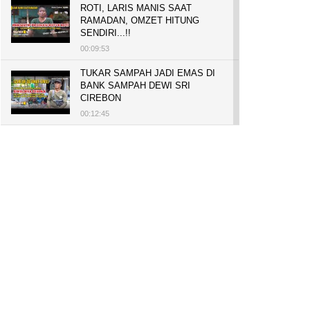
ROTI, LARIS MANIS SAAT
RAMADAN, OMZET HITUNG
SENDIRI...!!
00:09:53
TUKAR SAMPAH JADI EMAS DI
BANK SAMPAH DEWI SRI
CIREBON
00:12:45
PELUANG USAHA, BUKA TOKO
BAKO TINGWEK, MODAL AWAL
700 RIBU, BISA BELI RUMAH
700 JUTA DAN UMROH
00:14:51
Tanam Mangrove untuk Cegah
Abrasi, Penghasilan Meningkat
hingga Rp.1 Milar dan Jadi Desa
Wisata
00:08:44
HASILKAN PUNDI-PUNDI
RUPIAH, NIAT AWAL