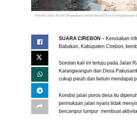
Kondisi Jalan Rasjid Singawijaya penghubung Desa Karangwangun
SUARA CIREBON –
Kerusakan infr
Babakan, Kabupaten Cirebon, kemba
Sorotan kali ini tertuju pada Jalan
Karangwangun dan Desa Pakusamben
cukup parah dan belum mendapat p
Kondisi jalan poros desa itu dipenu
permukaan jalan nyaris tidak menyis
bercampur lumpur membuat aktivita