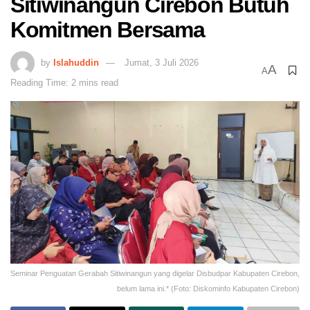
Sitiwinangun Cirebon Butuh
Komitmen Bersama
by
Islahuddin
Jumat, 3 Juli 2026
A
A
Reading Time: 2 mins read
Seminar Penguatan Gerabah Sitiwinangun yang digelar Disbudpar Kabupaten Cirebon,
belum lama ini.* (Foto: Diskominfo Kabupaten Cirebon)