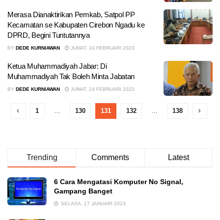
Merasa Dianaktirikan Pemkab, Satpol PP
Kecamatan se Kabupaten Cirebon Ngadu ke
DPRD, Begini Tuntutannya
BY
DEDE KURNIAWAN
JUMAT, 24 FEBRUARI 2023
Ketua Muhammadiyah Jabar: Di
Muhammadiyah Tak Boleh Minta Jabatan
BY
DEDE KURNIAWAN
JUMAT, 24 FEBRUARI 2023
1
…
130
131
132
…
138
Trending
Comments
Latest
6 Cara Mengatasi Komputer No Signal,
Gampang Banget
SELASA, 17 JANUARI 2023