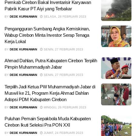
Pemkab Cirebon Bakal Inventarisir Karyawan
Pabrik Kasur PT Aiyi yang Terbakar
BY
DEDE KURNIAWAN
SELASA, 28 FEBRUARI 2023
Pengangguran Sumbang Angka Kemiskinan,
Wabup Cirebon Minta Investor Serap Tenaga
Kerja Lokal
BY
DEDE KURNIAWAN
SENIN, 27 FEBRUARI 2023
Ahmad Dahlan, Putra Kabupaten Cirebon Terpilih
Pimpin Muhammadiyah Jabar
BY
DEDE KURNIAWAN
SENIN, 27 FEBRUARI 2023
Terpilih Jadi Ketua PW Muhammadiyah Jabar di
Muswil ke 21, Program Kerja Ahmad Dahlan
Adopsi PDM Kabupaten Cirebon
BY
DEDE KURNIAWAN
MINGGU, 26 FEBRUARI 2023
Puluhan Pemain Sepakbola Muda Kabupaten
Cirebon Ikuti Seleksi Pra PON XXI
BY
DEDE KURNIAWAN
JUMAT, 24 FEBRUARI 2023