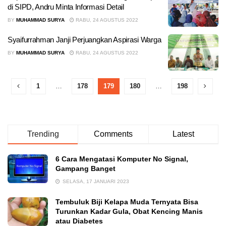
di SIPD, Andru Minta Informasi Detail
BY
MUHAMMAD SURYA
RABU, 24 AGUSTUS 2022
Syaifurrahman Janji Perjuangkan Aspirasi Warga
BY
MUHAMMAD SURYA
RABU, 24 AGUSTUS 2022
1
…
178
179
180
…
198
Trending
Comments
Latest
6 Cara Mengatasi Komputer No Signal,
Gampang Banget
SELASA, 17 JANUARI 2023
Tembuluk Biji Kelapa Muda Ternyata Bisa
Turunkan Kadar Gula, Obat Kencing Manis
atau Diabetes