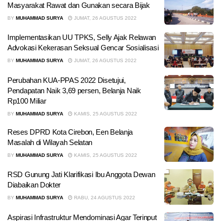
Masyarakat Rawat dan Gunakan secara Bijak
BY
MUHAMMAD SURYA
JUMAT, 26 AGUSTUS 2022
Implementasikan UU TPKS, Selly Ajak Relawan
Advokasi Kekerasan Seksual Gencar Sosialisasi
BY
MUHAMMAD SURYA
JUMAT, 26 AGUSTUS 2022
Perubahan KUA-PPAS 2022 Disetujui,
Pendapatan Naik 3,69 persen, Belanja Naik
Rp100 Miliar
BY
MUHAMMAD SURYA
KAMIS, 25 AGUSTUS 2022
Reses DPRD Kota Cirebon, Een Belanja
Masalah di Wilayah Selatan
BY
MUHAMMAD SURYA
KAMIS, 25 AGUSTUS 2022
RSD Gunung Jati Klarifikasi Ibu Anggota Dewan
Diabaikan Dokter
BY
MUHAMMAD SURYA
RABU, 24 AGUSTUS 2022
Aspirasi Infrastruktur Mendominasi Agar Terinput