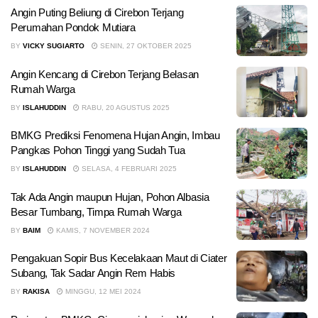
Angin Puting Beliung di Cirebon Terjang
Perumahan Pondok Mutiara
BY
VICKY SUGIARTO
SENIN, 27 OKTOBER 2025
Angin Kencang di Cirebon Terjang Belasan
Rumah Warga
BY
ISLAHUDDIN
RABU, 20 AGUSTUS 2025
BMKG Prediksi Fenomena Hujan Angin, Imbau
Pangkas Pohon Tinggi yang Sudah Tua
BY
ISLAHUDDIN
SELASA, 4 FEBRUARI 2025
Tak Ada Angin maupun Hujan, Pohon Albasia
Besar Tumbang, Timpa Rumah Warga
BY
BAIM
KAMIS, 7 NOVEMBER 2024
Pengakuan Sopir Bus Kecelakaan Maut di Ciater
Subang, Tak Sadar Angin Rem Habis
BY
RAKISA
MINGGU, 12 MEI 2024