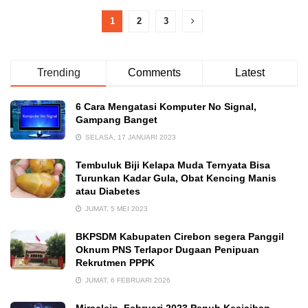
1
2
3
Trending
Comments
Latest
6 Cara Mengatasi Komputer No Signal,
Gampang Banget
SELASA, 17 JANUARI 2023
Tembuluk Biji Kelapa Muda Ternyata Bisa
Turunkan Kadar Gula, Obat Kencing Manis
atau Diabetes
JUMAT, 5 MEI 2023
BKPSDM Kabupaten Cirebon segera Panggil
Oknum PNS Terlapor Dugaan Penipuan
Rekrutmen PPPK
JUMAT, 6 FEBRUARI 2026
Miraclein, Februari 2023 Penuh Keajaiban,