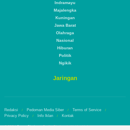
Indramayu
Majalengka
Kuningan
Jawa Barat
Olahraga
Nasional
Hiburan
Politik
Ngikik
Jaringan
Redaksi
Pedoman Media Siber
Terms of Service
Privacy Policy
Info Iklan
Kontak
© 2024
Suara Cirebon
- Berita Cirebon terkini hari ini.