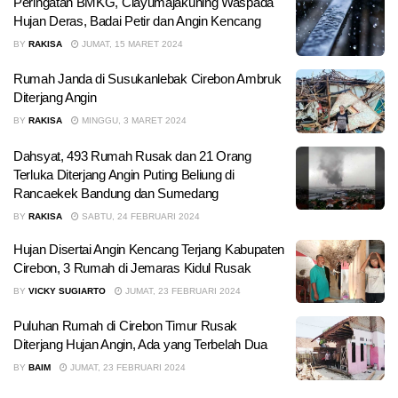
Peringatan BMKG, Ciayumajakuning Waspada
Hujan Deras, Badai Petir dan Angin Kencang
BY
RAKISA
JUMAT, 15 MARET 2024
Rumah Janda di Susukanlebak Cirebon Ambruk
Diterjang Angin
BY
RAKISA
MINGGU, 3 MARET 2024
Dahsyat, 493 Rumah Rusak dan 21 Orang
Terluka Diterjang Angin Puting Beliung di
Rancaekek Bandung dan Sumedang
BY
RAKISA
SABTU, 24 FEBRUARI 2024
Hujan Disertai Angin Kencang Terjang Kabupaten
Cirebon, 3 Rumah di Jemaras Kidul Rusak
BY
VICKY SUGIARTO
JUMAT, 23 FEBRUARI 2024
Puluhan Rumah di Cirebon Timur Rusak
Diterjang Hujan Angin, Ada yang Terbelah Dua
BY
BAIM
JUMAT, 23 FEBRUARI 2024