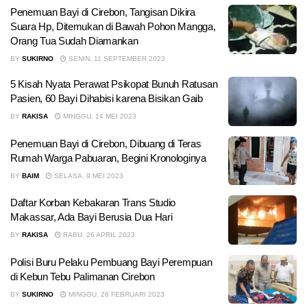
Penemuan Bayi di Cirebon, Tangisan Dikira
Suara Hp, Ditemukan di Bawah Pohon Mangga,
Orang Tua Sudah Diamankan
BY
SUKIRNO
SENIN, 11 SEPTEMBER 2023
5 Kisah Nyata Perawat Psikopat Bunuh Ratusan
Pasien, 60 Bayi Dihabisi karena Bisikan Gaib
BY
RAKISA
MINGGU, 14 MEI 2023
Penemuan Bayi di Cirebon, Dibuang di Teras
Rumah Warga Pabuaran, Begini Kronologinya
BY
BAIM
SELASA, 9 MEI 2023
Daftar Korban Kebakaran Trans Studio
Makassar, Ada Bayi Berusia Dua Hari
BY
RAKISA
RABU, 26 APRIL 2023
Polisi Buru Pelaku Pembuang Bayi Perempuan
di Kebun Tebu Palimanan Cirebon
BY
SUKIRNO
MINGGU, 26 FEBRUARI 2023