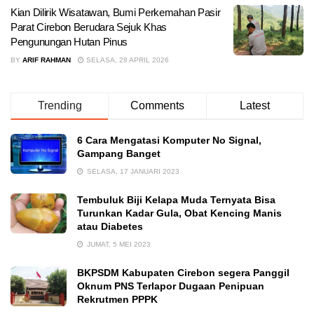
Kian Dilirik Wisatawan, Bumi Perkemahan Pasir
Parat Cirebon Berudara Sejuk Khas
Pengunungan Hutan Pinus
BY
ARIF RAHMAN
SELASA, 28 APRIL 2026
Trending
Comments
Latest
6 Cara Mengatasi Komputer No Signal,
Gampang Banget
SELASA, 17 JANUARI 2023
Tembuluk Biji Kelapa Muda Ternyata Bisa
Turunkan Kadar Gula, Obat Kencing Manis
atau Diabetes
JUMAT, 5 MEI 2023
BKPSDM Kabupaten Cirebon segera Panggil
Oknum PNS Terlapor Dugaan Penipuan
Rekrutmen PPPK